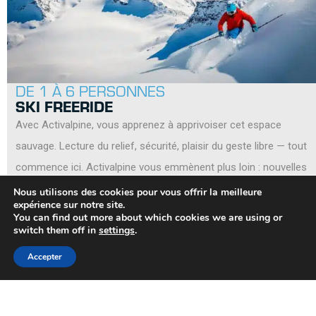
DE 1 À 6 PERSONNES
SKI FREERIDE
Avec Activalpine, vous apprenez à apprivoiser cet espace
sauvage. Lecture du relief, sécurité, plaisir du geste libre — tout
commence ici. Activalpine vous emmènent plus loin : nouvelles
lignes, domaines méconnus, descentes mythiques. Du plaisir de
Nous utilisons des cookies pour vous offrir la meilleure
expérience sur notre site.
la découverte à la quête du run parfait, le freeride se vit
You can find out more about which cookies we are using or
switch them off in
settings
.
intensément, avec respect et passion.
Accepter
Crans-Montana, Zermatt, Anniviers, Verbier 4 Vallées
Niveau confirmé & expert
Ados – Adultes