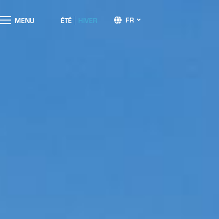
FR
M
E
N
U
ÉTÉ
HIVER