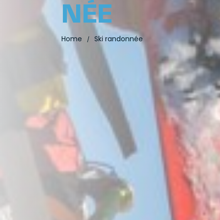
NÉE
Home
Ski randonnée
/