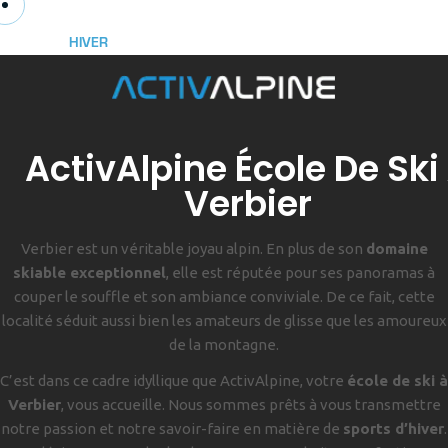
FR
ÉTÉ
HIVER
M
E
N
U
ActivAlpine École De Ski
Verbier
Verbier est un véritable joyau alpin. En plus de son
domaine
skiable exceptionnel
, elle est réputée pour ses panoramas à
couper le souffle et son ambiance conviviale. De ce fait, cette
localité séduit aussi bien les amateurs de glisse que les amoureux
de la montagne.
C’est dans ce cadre idyllique que ActivAlpine, votre
école de ski à
Verbier
, vous accueille. Nous sommes prêts à vous transmettre
notre passion et notre savoir-faire en matière de
sports d’hiver
.