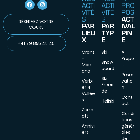
ACTI
ACTI
PRO
VITÉ
VITÉ
POS
S
S
ACT
RÉSERVEZ VOTRE
PAR
PAR
IVAL
COURS
LIEU
TYP
PIN
X
E
E
+41 79 855 45 45
Crans
Ski
A
-
Propo
Snow
Mont
s
board
ana
Réser
Ski
Verbi
vatio
Freeri
er 4
n
de
Vallée
Cont
s
Heliski
act
Zerm
Condi
att
tions
Annivi
génér
ers
ales
de