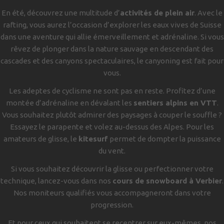
En été, découvrez une multitude d’
activités de plein air
. Avec le
rafting, vous aurez l’occasion d’explorer les eaux vives de Suisse
dans une aventure qui allie émerveillement et adrénaline. Si vous
rêvez de plonger dans la nature sauvage en descendant des
cascades et des canyons spectaculaires, le canyoning est fait pour
vous.
Les adeptes de cyclisme ne sont pas en reste. Profitez d’une
montée d’adrénaline en dévalant les
sentiers alpins en VTT
.
Vous souhaitez plutôt admirer des paysages à couper le souffle ?
Essayez le parapente et volez au-dessus des Alpes. Pour les
amateurs de glisse, le
kitesurf
permet de dompter la puissance
du vent.
Si vous souhaitez découvrir la glisse ou perfectionner votre
technique, lancez-vous dans nos
cours de snowboard à Verbier
.
Nos moniteurs qualifiés vous accompagneront dans votre
progression.
Et pour ceux qui souhaitent se recentrer sur eux-mêmes, nos