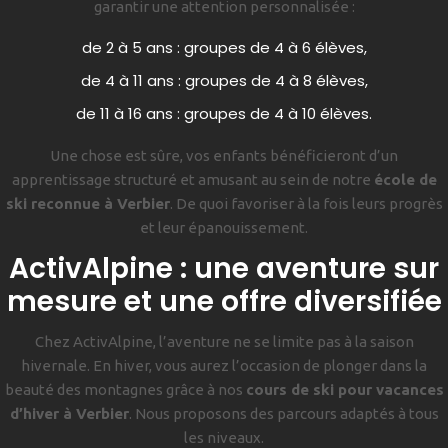
garantir une attention personnalisée :
de 2 à 5 ans : groupes de 4 à 6 élèves,
de 4 à 11 ans : groupes de 4 à 8 élèves,
de 11 à 16 ans : groupes de 4 à 10 élèves.
Une chose est sûre, vos enfants bénéficieront d’un
apprentissage structuré et amusant au sein de notre
école de
ski reconnue à Verbier
. De quoi favoriser à la fois leurs progrès
et leur épanouissement.
ActivAlpine : une aventure sur
mesure et une offre diversifiée
Chez ActivAlpine, l’aventure ne se limite pas à la saison
hivernale. En hiver, vous aurez l’occasion de plonger dans la
beauté des montagnes grâce à nos
cours de ski pour vacances
d’hiver à Verbier
. Nous proposons des parcours adaptés à tous
les niveaux.