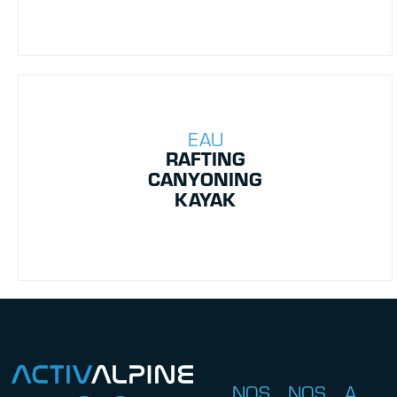
EAU
RAFTING
CANYONING
KAYAK
NOS
NOS
A