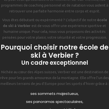
programmes de coaching personnel et de natation vous aident à
retrouver une parfaite harmonie entre corps et esprit.
Vous êtes débutant ou expérimenté ? L’objectif de notre
école
de ski à Verbier
est de vous offrir une expérience sportive et
humaine unique. Pour cela, nous vous proposons des activités
pensées pour votre plaisir, votre sécurité et votre progression.
Pourquoi choisir notre école de
ski à Verbier ?
Un cadre exceptionnel
Nichée au cœur des Alpes suisses, Verbier est une destination de
rêve pour les grands amoureux de la montagne. Elle offre l’un des
meilleurs terrains de jeu d’Europe pour les sports d’hiver grâce à :
ses sommets majestueux,
ses panoramas spectaculaires,