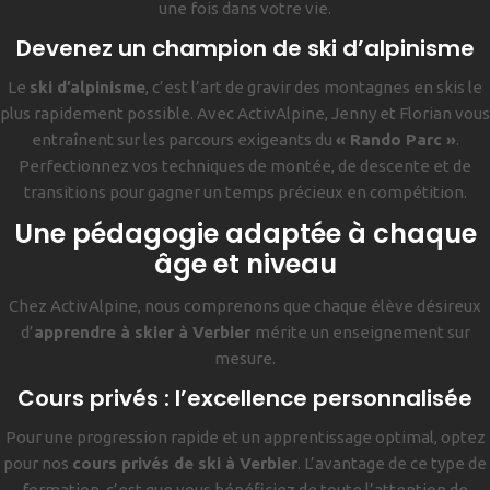
une fois dans votre vie.
Devenez un champion de ski d’alpinisme
Le
ski d’alpinisme
, c’est l’art de gravir des montagnes en skis le
plus rapidement possible. Avec ActivAlpine, Jenny et Florian vous
entraînent sur les parcours exigeants du
« Rando Parc »
.
Perfectionnez vos techniques de montée, de descente et de
transitions pour gagner un temps précieux en compétition.
Une pédagogie adaptée à chaque
âge et niveau
Chez ActivAlpine, nous comprenons que chaque élève désireux
d’
apprendre à skier à Verbier
mérite un enseignement sur
mesure.
Cours privés : l’excellence personnalisée
Pour une progression rapide et un apprentissage optimal, optez
pour nos
cours privés de ski à Verbier
. L’avantage de ce type de
formation, c’est que vous bénéficiez de toute l’attention de