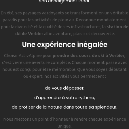
son enneigement idéal.
En été, ses paysages verdoyants se transforment en un véritable
paradis pour les activités de plein air. Reconnue mondialement
pour la diversité et la qualité de ses infrastructures, la
station de
ski de Verbier
allie aventure, plaisir et découverte.
Une expérience inégalée
Choisir ActivAlpine pour
prendre des cours de ski à Verbier
,
c’est vivre une aventure complète. Chaque moment passé avec
nous est conçu pour être mémorable. Que vous soyez débutant
ou expert, nos activités vous permettent :
de vous dépasser,
d’apprendre à votre rythme,
de profiter de la nature dans toute sa splendeur.
Nous mettons un point d’honneur à rendre chaque expérience
unique.