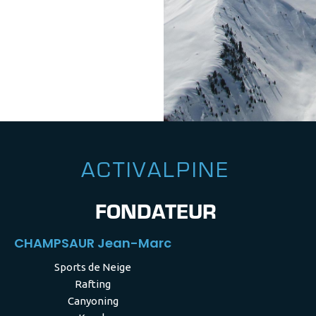
A
C
T
I
V
A
L
P
I
N
E
F
O
N
D
A
T
E
U
R
CHAMPSAUR Jean-Marc
Sports de Neige
Rafting
Canyoning