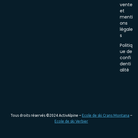
vente
et
menti
ons
légale
s
Politiq
ue de
confi
denti
alité
Tous droits réservés ©2024 ActivAlpine –
Ecole de ski Crans Montana
–
Ecole de ski Verbier