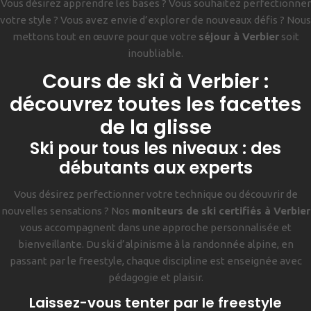
Vous désirez apprendre les bases ? Vous souhaitez perfectionner
votre style ? Vous avez envie d’explorer de nouveaux défis ? Nous
mettons tout en œuvre pour que votre
séjour à Verbier
soit
inoubliable.
Cours de ski à Verbier :
découvrez toutes les facettes
de la glisse
Ski pour tous les niveaux : des
débutants aux experts
Vous désirez perfectionner votre technique ou découvrir de
nouvelles sensations ? Nos
moniteurs de ski certifiés à Verbier
vous accompagnent dans une approche personnalisée et
bienveillante. Du ski d’alpinisme à la randonnée alpine, en
passant par le freestyle, chaque discipline est enseignée avec
pédagogie et plaisir.
Laissez-vous tenter par le freestyle