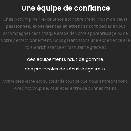
Une équipe de confiance
Chez ActivAlpine, l’excellence est notre credo. Nos
moniteurs
passionnés, expérimentés et attentifs
sont dédiés à vous
accompagner dans chaque étape de votre apprentissage ou de
votre perfectionnement. Nous garantissons une expérience à la
fois enrichissante et rassurante grâce à :
des équipements haut de gamme,
des protocoles de sécurité rigoureux.
Votre bien-être est au cœur de tout ce que nous entreprenons.
Avec ActivAlpine, vous êtes entre de bonnes mains.