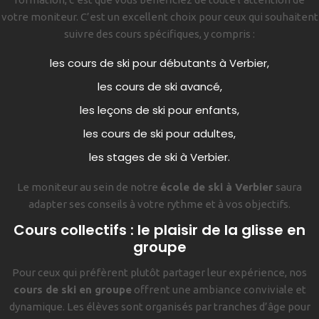
votre moniteur. C’est un excellent choix pour ceux qui souhaitent
suivre des cours spécifiques, y compris :
les cours de ski pour débutants à Verbier,
les cours de ski avancé,
les leçons de ski pour enfants,
les cours de ski pour adultes,
les stages de ski à Verbier.
Le moniteur au sein de notre
école de ski à Verbier
saura
adapter ses conseils à votre rythme et à vos objectifs.
Cours collectifs : le plaisir de la glisse en
groupe
Pour ceux qui préfèrent plutôt partager leur expérience, nos
cours de ski en groupe
offrent une ambiance conviviale et
dynamique. Les élèves sont organisés par tranches d’âge pour