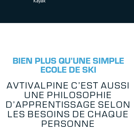
Kayak
B
I
E
N
P
L
U
S
Q
U
’
U
N
E
S
I
M
P
L
E
E
C
O
L
E
D
E
S
K
I
A
V
T
I
V
A
L
P
I
N
E
C
’
E
S
T
A
U
S
S
I
U
N
E
P
H
I
L
O
S
O
P
H
I
E
D
’
A
P
P
R
E
N
T
I
S
S
A
G
E
S
E
L
O
N
L
E
S
B
E
S
O
I
N
S
D
E
C
H
A
Q
U
E
P
E
R
S
O
N
N
E